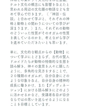
ケルト文化の概念にも影響を与えたと
思われる周辺の文化圏の物語なども含
めて学んで行きます。（「神話・伝
説」と合わせて学ぶと、それぞれの神
格と動物との関わりについての学びが
深まります。）また、それぞれの動物
のどういった性質がそのオガムの性質
を表しているのかを、考えながら学び
を進めていただきたいとも思います。
単に、文化的な観点からの【動物】に
ついて学ぶにとどまらず、古代の賢人
ドルイドたちが動物の特徴的な生態を
読み解き、神々の意思を人々に顕した
ように、多角的な見方をすることで、
２０種類のオガムが、自分自身にどの
ような印象を与え、自分自身の精神的
成長に働きかけ、また【ディヴィネー
ション】における読み解きにどのよう
に活かせるかなど、受講者各自が自分
ならではの思いを巡らせるようになる
ことを目標としています。