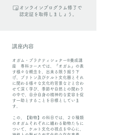
オンラインプログラム修了で
認定証を取得しましょう。
講座内容
オガム・プラクティショナー®養成講
座 専科コースでは、『オガム』の表
す様々な概念を、出来る限り掘り下
げ、ブリトン及びケルト文化圏とそれ
に関わる様々な文化的背景などと合わ
せて深く学び、季節や自然との関わり
の中で、自分自身の精神的な変容を促
す一助とすることを目標としていま
す。
この、【動物】の科目では、２０種類
のオガムそれぞれに纏わる動物たちに
ついて、ケルト文化の視点を中心に、
神格との繋がりや文化的な存在意義、