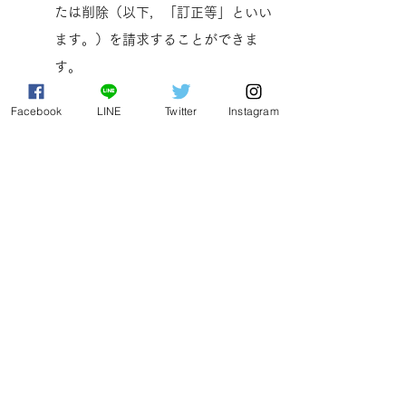
たは削除（以下，「訂正等」といい
ます。）を請求することができま
す。
当方は，ユーザーから前項の請求を
Facebook
LINE
Twitter
Instagram
受けてその請求に応じる必要がある
と判断した場合には，遅滞なく，当
該個人情報の訂正等を行うものとし
ます。
当方は，前項の規定に基づき訂正等
を行った場合，または訂正等を行わ
ない旨の決定をしたときは遅滞な
く，これをユーザーに通知します。
第8条（個人情報の利用停止
等）