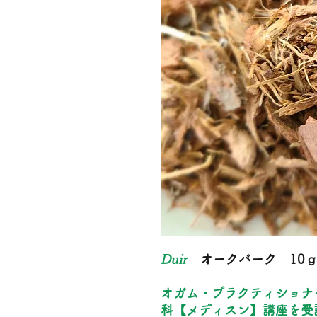
Duir
オークバーク 10
オガム・プラクティショ
科【メディスン】講座
を受