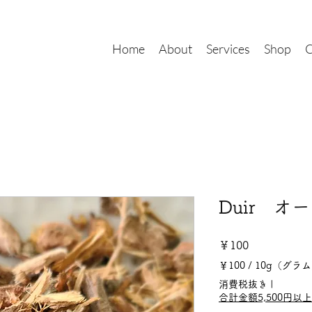
Home
About
Services
Shop
C
Duir オ
価
￥100
￥100
/
10g（グラ
格
10g
消費税抜き
|
ご
合計金額5,500円
と