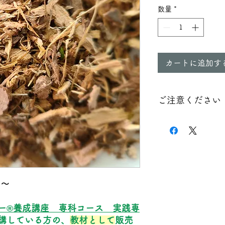
に
数量
*
￥100
カートに追加す
ご注意ください
※こちらの商品は、
る目的で活用するこ
日本における食品衛
いため、ハーブティ
自己責任のもとご使
ｇ～
せんが、風味が落ち
せんので、予めご了
ナー®養成講座
専科コース 実践専
講している方の、
教材として
販売