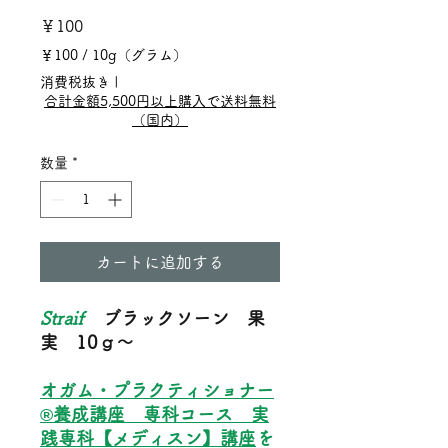
価
￥100
￥100
/
10g（グラム）
格
10g
消費税抜き
|
ご
合計金額5,500円以上購入で送料無料
と
（国内）
に
￥100
数量
*
カートに追加する
Straif
ブラックソーン 果
実 10ｇ～
オガム・プラクティショナー
®養成講座
専科コース 実
践専科【メディスン】講座
を