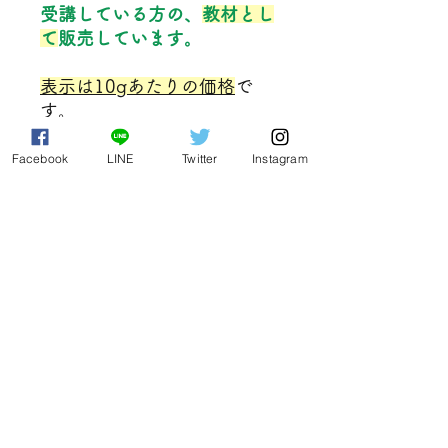
受講している方の、
教材とし
て
販売しています。
表示は10gあたりの価格
で
す。
10g単位でご希望量を購入で
きます。
Facebook
LINE
Twitter
Instagram
例えば50g希望の場合は、
50g÷10g＝5 なので、購入
数を5としてください。
ご注意ください
※こちらの商品は、チンキ剤や軟膏な
どの外用に使用する目的で活用するこ
とを推奨しています。
日本における食品衛生法に基づいた賞